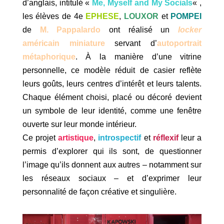
d’anglais, intitulé «
Me, Myself and My Socials
« ,
les élèves de 4e
EPHESE
,
LOUXOR
et
POMPEI
de
M. Pappalardo
ont réalisé un
locker
américain miniature
servant d’
autoportrait
métaphorique
. À la manière d’une vitrine
personnelle, ce modèle réduit de casier reflète
leurs goûts, leurs centres d’intérêt et leurs talents.
Chaque élément choisi, placé ou décoré devient
un symbole de leur identité, comme une fenêtre
ouverte sur leur monde intérieur.
Ce projet
artistique
,
introspectif
et
réflexif
leur a
permis d’explorer qui ils sont, de questionner
l’image qu’ils donnent aux autres – notamment sur
les réseaux sociaux – et d’exprimer leur
personnalité de façon créative et singulière.