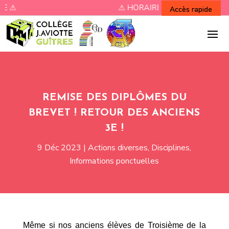
⚠ HORAIRES RENTREE ⚠
REMISE DES DIPLÔMES DU
BREVET ! RETOUR DES ANCIENS
3E !
9 Déc 2023
|
Actions diverses
,
Disciplines
,
Informations ponctuelles
Même si nos anciens élèves de Troisième de la