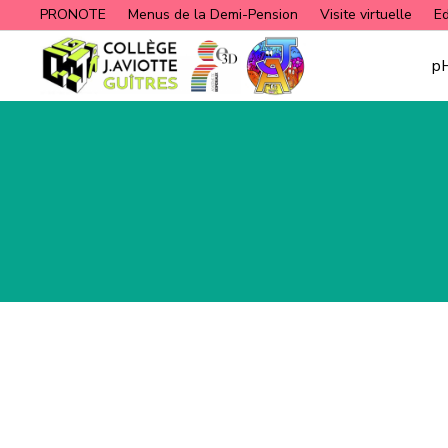
PRONOTE
Menus de la Demi-Pension
Visite virtuelle
E
p