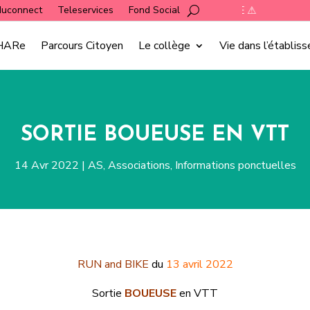
duconnect
Teleservices
⚠ HORAIRES RENTREE ⚠
Fond Social
HARe
Parcours Citoyen
Le collège
Vie dans l’établis
SORTIE BOUEUSE EN VTT
14 Avr 2022
|
AS
,
Associations
,
Informations ponctuelles
RUN and BIKE
du
13 avril 2022
Sortie
BOUEUSE
en VTT